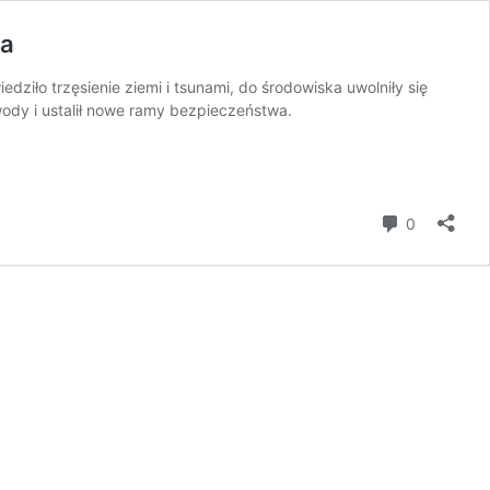
ia
ziło trzęsienie ziemi i tsunami, do środowiska uwolniły się
ody i ustalił nowe ramy bezpieczeństwa.
komentar
0