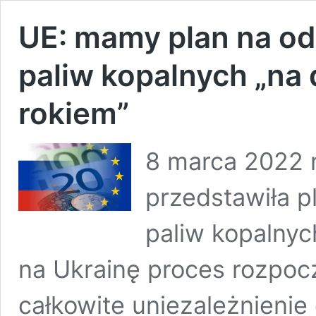
UE: mamy plan na ode
paliw kopalnych „na
rokiem”
8 marca 2022 
przedstawiła p
paliw kopalnych
na Ukrainę proces rozpocz
całkowite uniezależnieni