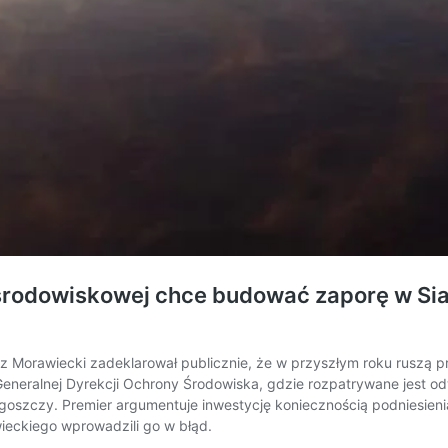
rodowiskowej chce budować zaporę w Siar
 Morawiecki zadeklarował publicznie, że w przyszłym roku ruszą pr
Generalnej Dyrekcji Ochrony Środowiska, gdzie rozpatrywane jest o
oszczy. Premier argumentuje inwestycję koniecznością podniesien
eckiego wprowadzili go w błąd.