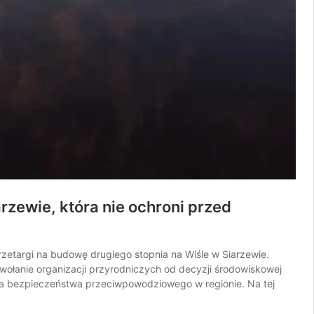
zewie, która nie ochroni przed
zetargi na budowę drugiego stopnia na Wiśle w Siarzewie.
dwołanie organizacji przyrodniczych od decyzji środowiskowej
ia bezpieczeństwa przeciwpowodziowego w regionie. Na tej