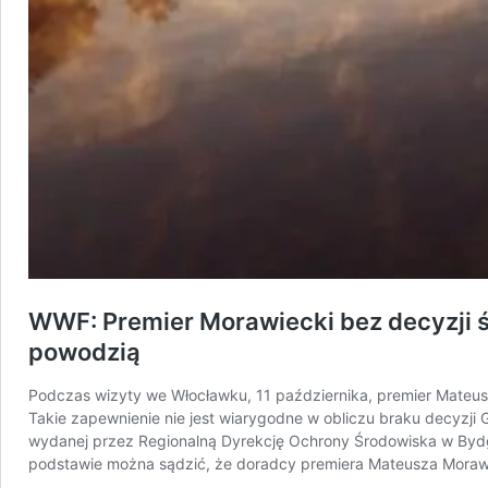
WWF: Premier Morawiecki bez decyzji ś
powodzią
Podczas wizyty we Włocławku, 11 października, premier Mateusz
Takie zapewnienie nie jest wiarygodne w obliczu braku decyzji 
wydanej przez Regionalną Dyrekcję Ochrony Środowiska w Bydg
podstawie można sądzić, że doradcy premiera Mateusza Morawi