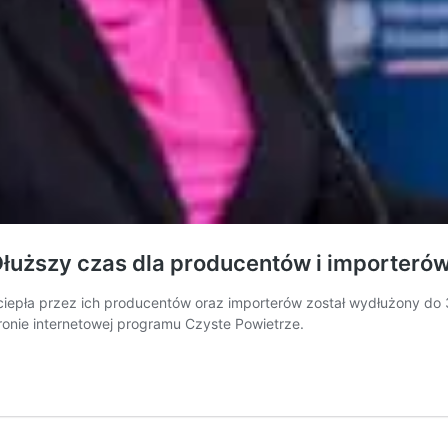
łuższy czas dla producentów i importeró
epła przez ich producentów oraz importerów został wydłużony do 
ronie internetowej programu Czyste Powietrze.