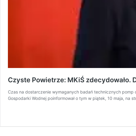
Czyste Powietrze: MKiŚ zdecydowało. D
Czas na dostarczenie wymaganych badań technicznych pomp ci
Gospodarki Wodnej poinformował o tym w piątek, 10 maja, na st