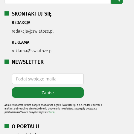
SKONTAKTUJ SIĘ
REDAKCJA
redakcja@swiatoze.pl
REKLAMA
reklama@swiatoze.pl
NEWSLETTER
Administratorem Twoich danych osobowych będzie Świat Oze Sp. z o.o. Podanie adresu e-
mail jest dobrowolne, ale niezbędne do otrzymania newslettera. Szczegóły dotyczące
przetwarzania Twoich danych znajdziesz
tutaj
O PORTALU