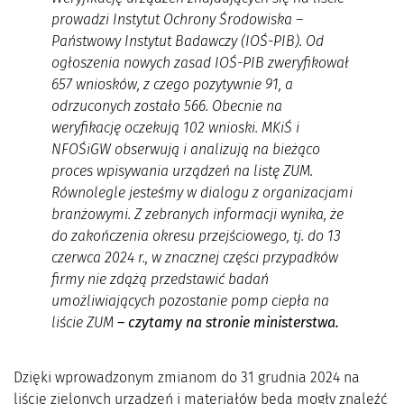
prowadzi Instytut Ochrony Środowiska –
Państwowy Instytut Badawczy (IOŚ-PIB). Od
ogłoszenia nowych zasad IOŚ-PIB zweryfikował
657 wniosków, z czego pozytywnie 91, a
odrzuconych zostało 566. Obecnie na
weryfikację oczekują 102 wnioski. MKiŚ i
NFOŚiGW obserwują i analizują na bieżąco
proces wpisywania urządzeń na listę ZUM.
Równolegle jesteśmy w dialogu z organizacjami
branżowymi. Z zebranych informacji wynika, że
do zakończenia okresu przejściowego, tj. do 13
czerwca 2024 r., w znacznej części przypadków
firmy nie zdążą przedstawić badań
umożliwiających pozostanie pomp ciepła na
liście ZUM
– czytamy na stronie ministerstwa.
Dzięki wprowadzonym zmianom do 31 grudnia 2024 na
liście zielonych urządzeń i materiałów będą mogły znaleźć