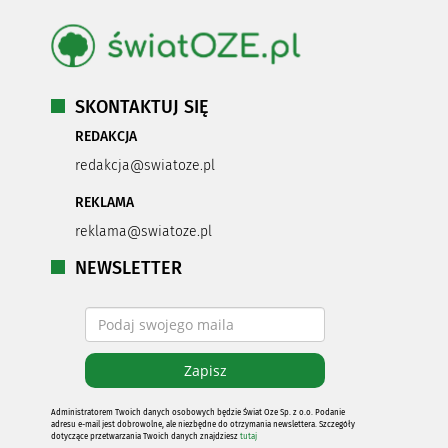
SKONTAKTUJ SIĘ
REDAKCJA
redakcja@swiatoze.pl
REKLAMA
reklama@swiatoze.pl
NEWSLETTER
Administratorem Twoich danych osobowych będzie Świat Oze Sp. z o.o. Podanie
adresu e-mail jest dobrowolne, ale niezbędne do otrzymania newslettera. Szczegóły
dotyczące przetwarzania Twoich danych znajdziesz
tutaj