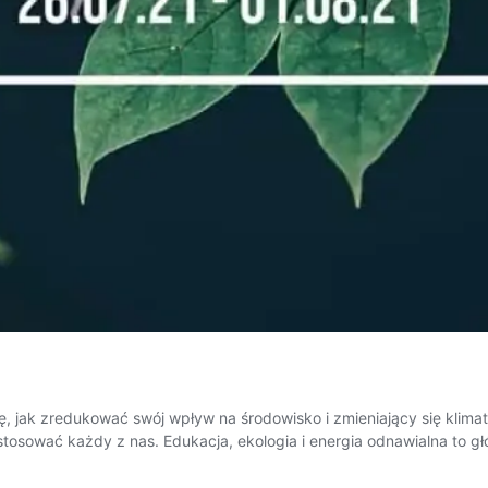
ię, jak zredukować swój wpływ na środowisko i zmieniający się kli
tosować każdy z nas. Edukacja, ekologia i energia odnawialna to