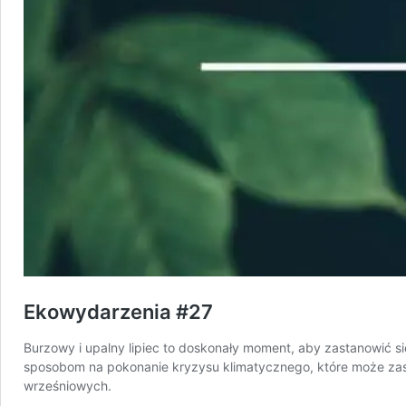
Ekowydarzenia #27
Burzowy i upalny lipiec to doskonały moment, aby zastanowić s
sposobom na pokonanie kryzysu klimatycznego, które może zas
wrześniowych.