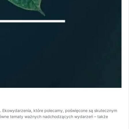
mat. Ekowydarzenia, które polecamy, poświęcone są skutecznym
 główne tematy ważnych nadchodzących wydarzeń – także