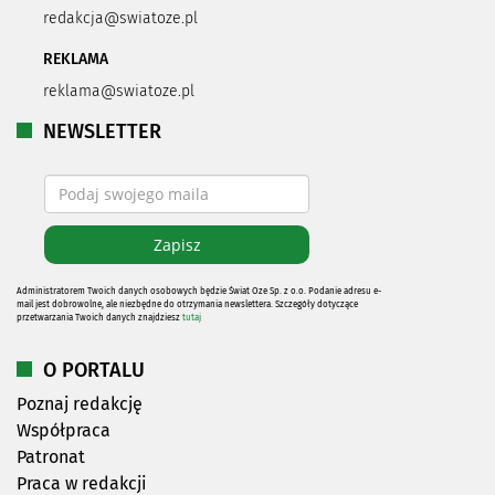
redakcja@swiatoze.pl
REKLAMA
reklama@swiatoze.pl
NEWSLETTER
Administratorem Twoich danych osobowych będzie Świat Oze Sp. z o.o. Podanie adresu e-
mail jest dobrowolne, ale niezbędne do otrzymania newslettera. Szczegóły dotyczące
przetwarzania Twoich danych znajdziesz
tutaj
O PORTALU
Poznaj redakcję
Współpraca
Patronat
Praca w redakcji