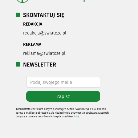
SKONTAKTUJ SIĘ
REDAKCJA
redakcja@swiatoze.pl
REKLAMA
reklama@swiatoze.pl
NEWSLETTER
Administratorem Twoich danych osobowych będzie Świat Oze Sp. z o.o. Podanie
adresu e-mail jest dobrowolne, ale niezbędne do otrzymania newslettera. Szczegóły
dotyczące przetwarzania Twoich danych znajdziesz
tutaj