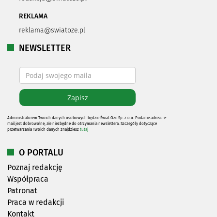
REKLAMA
reklama@swiatoze.pl
NEWSLETTER
Administratorem Twoich danych osobowych będzie Świat Oze Sp. z o.o. Podanie adresu e-
mail jest dobrowolne, ale niezbędne do otrzymania newslettera. Szczegóły dotyczące
przetwarzania Twoich danych znajdziesz
tutaj
O PORTALU
Poznaj redakcję
Współpraca
Patronat
Praca w redakcji
Kontakt