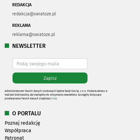
REDAKCJA
redakcja@swiatoze.pl
REKLAMA
reklama@swiatoze.pl
NEWSLETTER
Administratorem Twoich danych osobowych będzie Świat Oze Sp. z o.o. Podanie adresu e-
mail jest dobrowolne, ale niezbędne do otrzymania newslettera. Szczegóły dotyczące
przetwarzania Twoich danych znajdziesz
tutaj
O PORTALU
Poznaj redakcję
Współpraca
Patronat