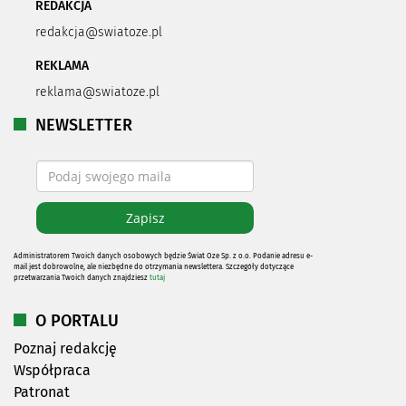
REDAKCJA
redakcja@swiatoze.pl
REKLAMA
reklama@swiatoze.pl
NEWSLETTER
Administratorem Twoich danych osobowych będzie Świat Oze Sp. z o.o. Podanie adresu e-
mail jest dobrowolne, ale niezbędne do otrzymania newslettera. Szczegóły dotyczące
przetwarzania Twoich danych znajdziesz
tutaj
O PORTALU
Poznaj redakcję
Współpraca
Patronat