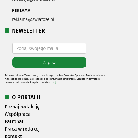
REKLAMA
reklama@swiatoze.pl
NEWSLETTER
Administratorem Twoich danych osobowych będzie Świat Oze Sp. z o.o. Podanie adresu e-
mail jest dobrowolne, ale niezbędne do otrzymania newslettera. Szczegóły dotyczące
przetwarzania Twoich danych znajdziesz
tutaj
O PORTALU
Poznaj redakcję
Współpraca
Patronat
Praca w redakcji
Kontakt