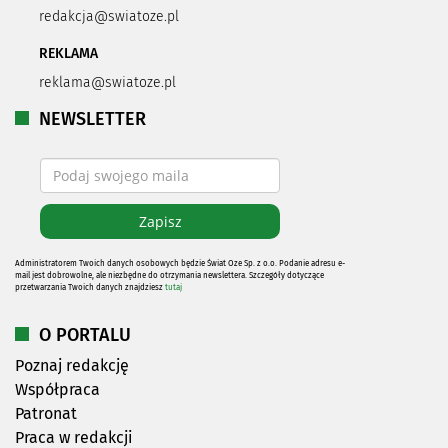
redakcja@swiatoze.pl
REKLAMA
reklama@swiatoze.pl
NEWSLETTER
Administratorem Twoich danych osobowych będzie Świat Oze Sp. z o.o. Podanie adresu e-
mail jest dobrowolne, ale niezbędne do otrzymania newslettera. Szczegóły dotyczące
przetwarzania Twoich danych znajdziesz
tutaj
O PORTALU
Poznaj redakcję
Współpraca
Patronat
Praca w redakcji