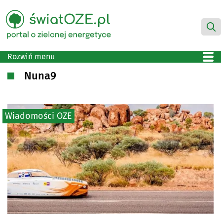
Rozwiń menu
Nuna9
Wiadomości OZE