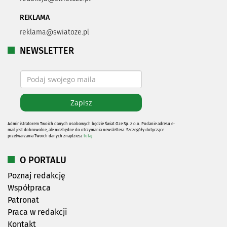
REKLAMA
reklama@swiatoze.pl
NEWSLETTER
Administratorem Twoich danych osobowych będzie Świat Oze Sp. z o.o. Podanie adresu e-
mail jest dobrowolne, ale niezbędne do otrzymania newslettera. Szczegóły dotyczące
przetwarzania Twoich danych znajdziesz
tutaj
O PORTALU
Poznaj redakcję
Współpraca
Patronat
Praca w redakcji
Kontakt