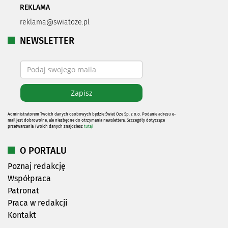
REKLAMA
reklama@swiatoze.pl
NEWSLETTER
Administratorem Twoich danych osobowych będzie Świat Oze Sp. z o.o. Podanie adresu e-
mail jest dobrowolne, ale niezbędne do otrzymania newslettera. Szczegóły dotyczące
przetwarzania Twoich danych znajdziesz
tutaj
O PORTALU
Poznaj redakcję
Współpraca
Patronat
Praca w redakcji
Kontakt