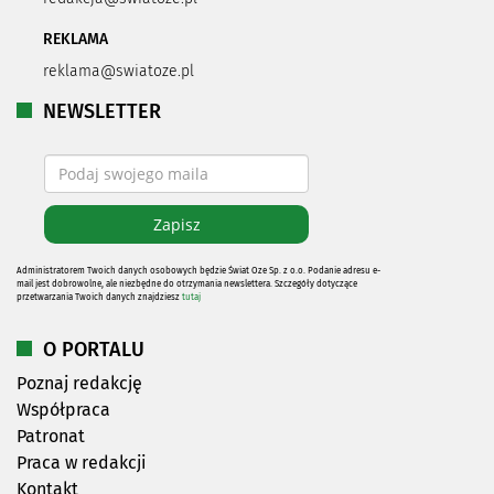
REKLAMA
reklama@swiatoze.pl
NEWSLETTER
Administratorem Twoich danych osobowych będzie Świat Oze Sp. z o.o. Podanie adresu e-
mail jest dobrowolne, ale niezbędne do otrzymania newslettera. Szczegóły dotyczące
przetwarzania Twoich danych znajdziesz
tutaj
O PORTALU
Poznaj redakcję
Współpraca
Patronat
Praca w redakcji
Kontakt