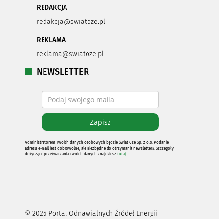
REDAKCJA
redakcja@swiatoze.pl
REKLAMA
reklama@swiatoze.pl
NEWSLETTER
Administratorem Twoich danych osobowych będzie Świat Oze Sp. z o.o. Podanie
adresu e-mail jest dobrowolne, ale niezbędne do otrzymania newslettera. Szczegóły
dotyczące przetwarzania Twoich danych znajdziesz
tutaj
©
2026
Portal Odnawialnych Źródeł Energii