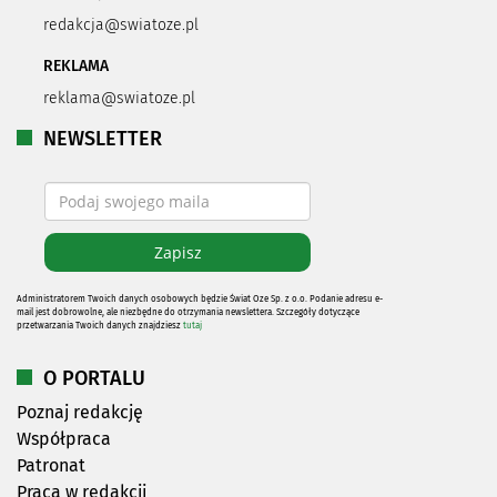
redakcja@swiatoze.pl
REKLAMA
reklama@swiatoze.pl
NEWSLETTER
Administratorem Twoich danych osobowych będzie Świat Oze Sp. z o.o. Podanie adresu e-
mail jest dobrowolne, ale niezbędne do otrzymania newslettera. Szczegóły dotyczące
przetwarzania Twoich danych znajdziesz
tutaj
O PORTALU
Poznaj redakcję
Współpraca
Patronat
Praca w redakcji