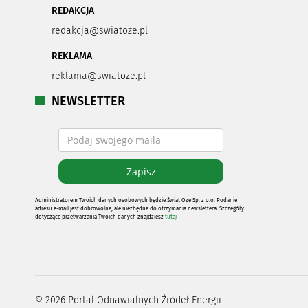
REDAKCJA
redakcja@swiatoze.pl
REKLAMA
reklama@swiatoze.pl
NEWSLETTER
Administratorem Twoich danych osobowych będzie Świat Oze Sp. z o.o. Podanie
adresu e-mail jest dobrowolne, ale niezbędne do otrzymania newslettera. Szczegóły
dotyczące przetwarzania Twoich danych znajdziesz
tutaj
©
2026
Portal Odnawialnych Źródeł Energii