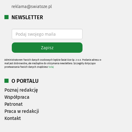
reklama@swiatoze.pl
NEWSLETTER
Administratorem Twoich danych osobowych będzie Świat Oze Sp. z o.o. Podanie adresu e-
mail jest dobrowolne, ale niezbędne do otrzymania newslettera. Szczegóły dotyczące
przetwarzania Twoich danych znajdziesz
tutaj
O PORTALU
Poznaj redakcję
Współpraca
Patronat
Praca w redakcji
Kontakt