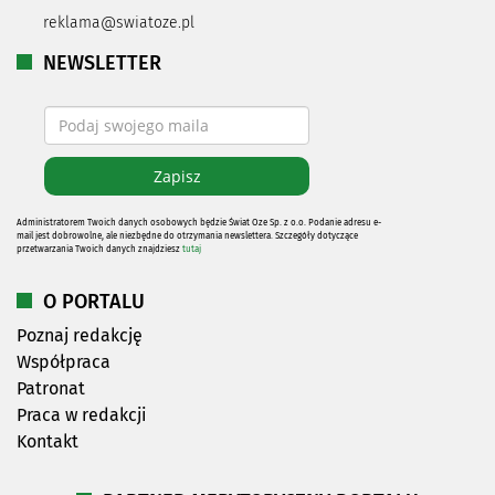
reklama@swiatoze.pl
NEWSLETTER
Administratorem Twoich danych osobowych będzie Świat Oze Sp. z o.o. Podanie adresu e-
mail jest dobrowolne, ale niezbędne do otrzymania newslettera. Szczegóły dotyczące
przetwarzania Twoich danych znajdziesz
tutaj
O PORTALU
Poznaj redakcję
Współpraca
Patronat
Praca w redakcji
Kontakt