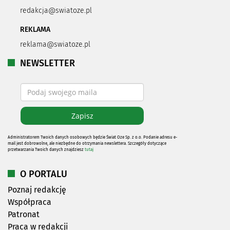
redakcja@swiatoze.pl
REKLAMA
reklama@swiatoze.pl
NEWSLETTER
Administratorem Twoich danych osobowych będzie Świat Oze Sp. z o.o. Podanie adresu e-
mail jest dobrowolne, ale niezbędne do otrzymania newslettera. Szczegóły dotyczące
przetwarzania Twoich danych znajdziesz
tutaj
O PORTALU
Poznaj redakcję
Współpraca
Patronat
Praca w redakcji