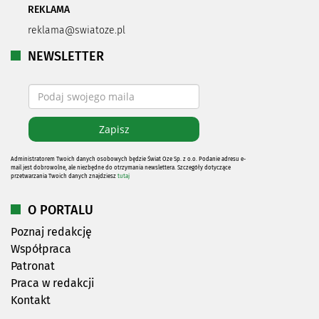
REKLAMA
reklama@swiatoze.pl
NEWSLETTER
Administratorem Twoich danych osobowych będzie Świat Oze Sp. z o.o. Podanie adresu e-
mail jest dobrowolne, ale niezbędne do otrzymania newslettera. Szczegóły dotyczące
przetwarzania Twoich danych znajdziesz
tutaj
O PORTALU
Poznaj redakcję
Współpraca
Patronat
Praca w redakcji
Kontakt