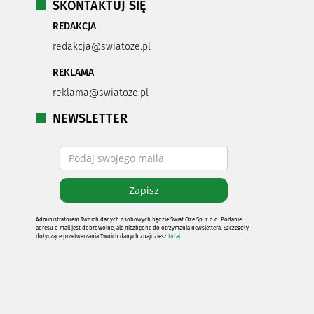
SKONTAKTUJ SIĘ
REDAKCJA
redakcja@swiatoze.pl
REKLAMA
reklama@swiatoze.pl
NEWSLETTER
Administratorem Twoich danych osobowych będzie Świat Oze Sp. z o.o. Podanie
adresu e-mail jest dobrowolne, ale niezbędne do otrzymania newslettera. Szczegóły
dotyczące przetwarzania Twoich danych znajdziesz
tutaj