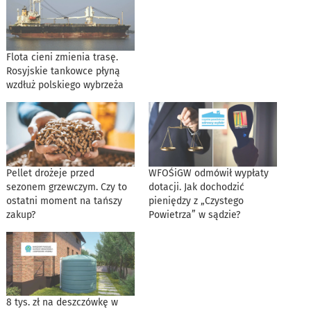
Flota cieni zmienia trasę.
Rosyjskie tankowce płyną
wzdłuż polskiego wybrzeża
Pellet drożeje przed
WFOŚiGW odmówił wypłaty
sezonem grzewczym. Czy to
dotacji. Jak dochodzić
ostatni moment na tańszy
pieniędzy z „Czystego
zakup?
Powietrza” w sądzie?
8 tys. zł na deszczówkę w