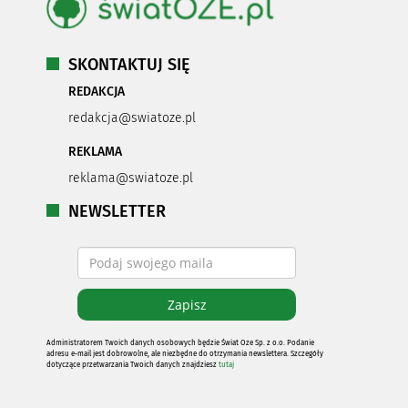
SKONTAKTUJ SIĘ
REDAKCJA
redakcja@swiatoze.pl
REKLAMA
reklama@swiatoze.pl
NEWSLETTER
Administratorem Twoich danych osobowych będzie Świat Oze Sp. z o.o. Podanie
adresu e-mail jest dobrowolne, ale niezbędne do otrzymania newslettera. Szczegóły
dotyczące przetwarzania Twoich danych znajdziesz
tutaj