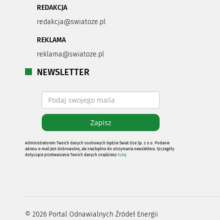
REDAKCJA
redakcja@swiatoze.pl
REKLAMA
reklama@swiatoze.pl
NEWSLETTER
Administratorem Twoich danych osobowych będzie Świat Oze Sp. z o.o. Podanie
adresu e-mail jest dobrowolne, ale niezbędne do otrzymania newslettera. Szczegóły
dotyczące przetwarzania Twoich danych znajdziesz
tutaj
©
2026
Portal Odnawialnych Źródeł Energii