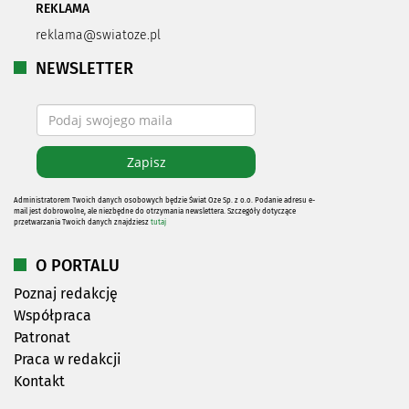
REKLAMA
reklama@swiatoze.pl
NEWSLETTER
Administratorem Twoich danych osobowych będzie Świat Oze Sp. z o.o. Podanie adresu e-
mail jest dobrowolne, ale niezbędne do otrzymania newslettera. Szczegóły dotyczące
przetwarzania Twoich danych znajdziesz
tutaj
O PORTALU
Poznaj redakcję
Współpraca
Patronat
Praca w redakcji
Kontakt