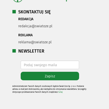
SKONTAKTUJ SIĘ
REDAKCJA
redakcja@swiatoze.pl
REKLAMA
reklama@swiatoze.pl
NEWSLETTER
Administratorem Twoich danych osobowych będzie Świat Oze Sp. z o.o. Podanie
adresu e-mail jest dobrowolne, ale niezbędne do otrzymania newslettera. Szczegóły
dotyczące przetwarzania Twoich danych znajdziesz
tutaj