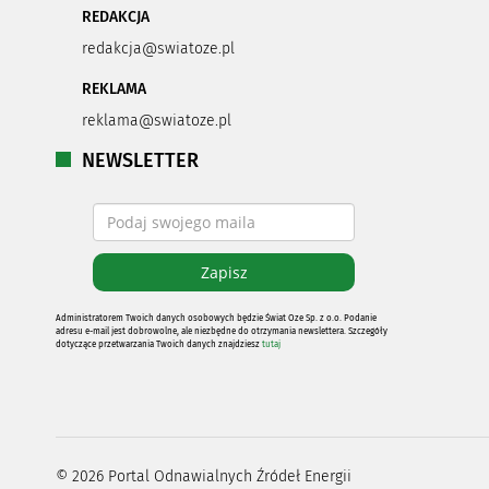
REDAKCJA
redakcja@swiatoze.pl
REKLAMA
reklama@swiatoze.pl
NEWSLETTER
Administratorem Twoich danych osobowych będzie Świat Oze Sp. z o.o. Podanie
adresu e-mail jest dobrowolne, ale niezbędne do otrzymania newslettera. Szczegóły
dotyczące przetwarzania Twoich danych znajdziesz
tutaj
©
2026
Portal Odnawialnych Źródeł Energii