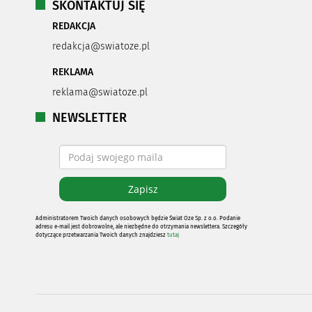
SKONTAKTUJ SIĘ
REDAKCJA
redakcja@swiatoze.pl
REKLAMA
reklama@swiatoze.pl
NEWSLETTER
Administratorem Twoich danych osobowych będzie Świat Oze Sp. z o.o. Podanie
adresu e-mail jest dobrowolne, ale niezbędne do otrzymania newslettera. Szczegóły
dotyczące przetwarzania Twoich danych znajdziesz
tutaj