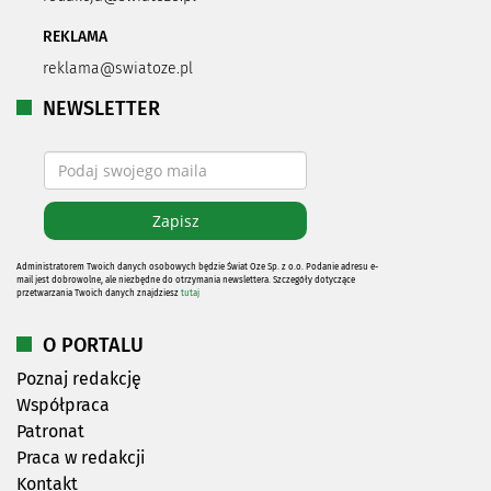
REKLAMA
reklama@swiatoze.pl
NEWSLETTER
Administratorem Twoich danych osobowych będzie Świat Oze Sp. z o.o. Podanie adresu e-
mail jest dobrowolne, ale niezbędne do otrzymania newslettera. Szczegóły dotyczące
przetwarzania Twoich danych znajdziesz
tutaj
O PORTALU
Poznaj redakcję
Współpraca
Patronat
Praca w redakcji
Kontakt