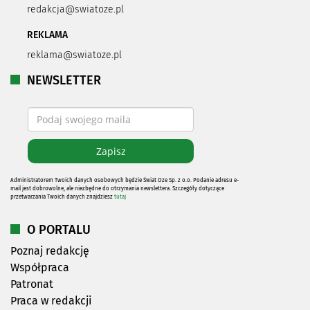
redakcja@swiatoze.pl
REKLAMA
reklama@swiatoze.pl
NEWSLETTER
Administratorem Twoich danych osobowych będzie Świat Oze Sp. z o.o. Podanie adresu e-
mail jest dobrowolne, ale niezbędne do otrzymania newslettera. Szczegóły dotyczące
przetwarzania Twoich danych znajdziesz
tutaj
O PORTALU
Poznaj redakcję
Współpraca
Patronat
Praca w redakcji