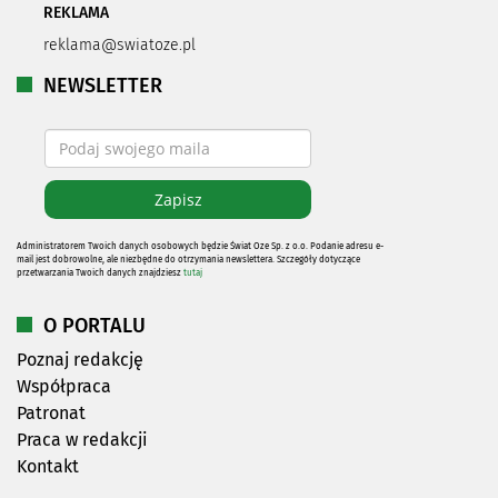
REKLAMA
reklama@swiatoze.pl
NEWSLETTER
Administratorem Twoich danych osobowych będzie Świat Oze Sp. z o.o. Podanie adresu e-
mail jest dobrowolne, ale niezbędne do otrzymania newslettera. Szczegóły dotyczące
przetwarzania Twoich danych znajdziesz
tutaj
O PORTALU
Poznaj redakcję
Współpraca
Patronat
Praca w redakcji
Kontakt