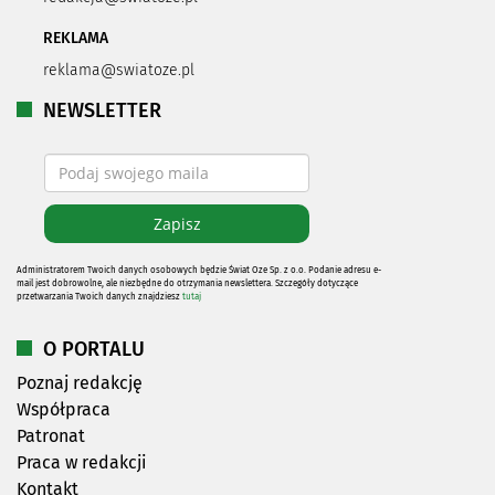
REKLAMA
reklama@swiatoze.pl
NEWSLETTER
Administratorem Twoich danych osobowych będzie Świat Oze Sp. z o.o. Podanie adresu e-
mail jest dobrowolne, ale niezbędne do otrzymania newslettera. Szczegóły dotyczące
przetwarzania Twoich danych znajdziesz
tutaj
O PORTALU
Poznaj redakcję
Współpraca
Patronat
Praca w redakcji
Kontakt