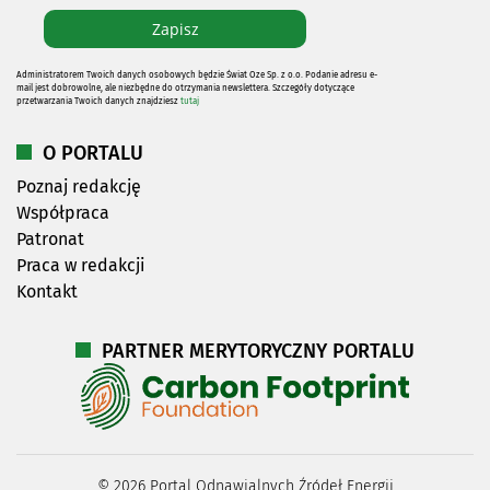
Administratorem Twoich danych osobowych będzie Świat Oze Sp. z o.o. Podanie adresu e-
mail jest dobrowolne, ale niezbędne do otrzymania newslettera. Szczegóły dotyczące
przetwarzania Twoich danych znajdziesz
tutaj
O PORTALU
Poznaj redakcję
Współpraca
Patronat
Praca w redakcji
Kontakt
PARTNER MERYTORYCZNY PORTALU
©
2026
Portal Odnawialnych Źródeł Energii