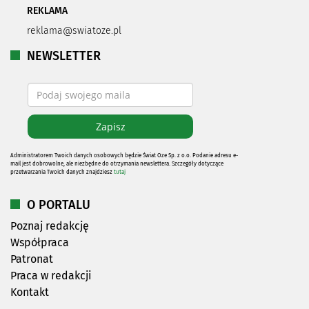
REKLAMA
reklama@swiatoze.pl
NEWSLETTER
Administratorem Twoich danych osobowych będzie Świat Oze Sp. z o.o. Podanie adresu e-
mail jest dobrowolne, ale niezbędne do otrzymania newslettera. Szczegóły dotyczące
przetwarzania Twoich danych znajdziesz
tutaj
O PORTALU
Poznaj redakcję
Współpraca
Patronat
Praca w redakcji
Kontakt