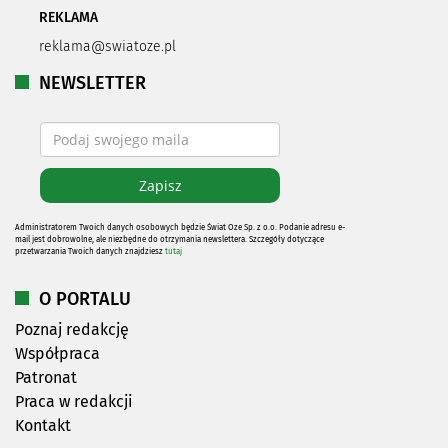
REKLAMA
reklama@swiatoze.pl
NEWSLETTER
Administratorem Twoich danych osobowych będzie Świat Oze Sp. z o.o. Podanie adresu e-
mail jest dobrowolne, ale niezbędne do otrzymania newslettera. Szczegóły dotyczące
przetwarzania Twoich danych znajdziesz
tutaj
O PORTALU
Poznaj redakcję
Współpraca
Patronat
Praca w redakcji
Kontakt