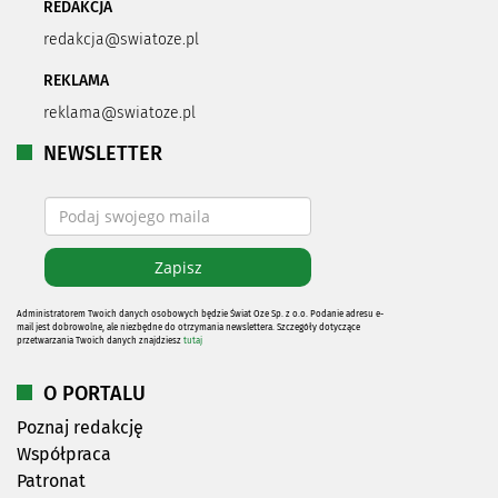
REDAKCJA
redakcja@swiatoze.pl
REKLAMA
reklama@swiatoze.pl
NEWSLETTER
Administratorem Twoich danych osobowych będzie Świat Oze Sp. z o.o. Podanie adresu e-
mail jest dobrowolne, ale niezbędne do otrzymania newslettera. Szczegóły dotyczące
przetwarzania Twoich danych znajdziesz
tutaj
O PORTALU
Poznaj redakcję
Współpraca
Patronat