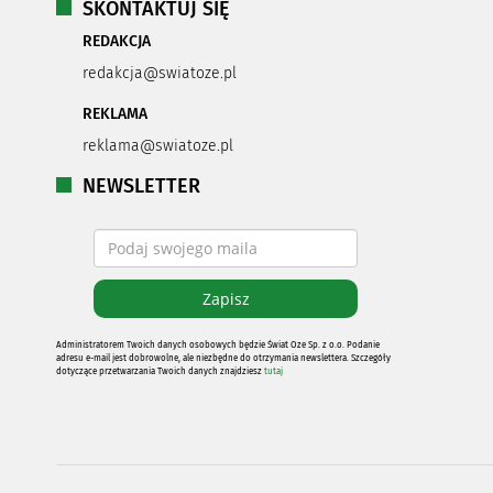
SKONTAKTUJ SIĘ
REDAKCJA
redakcja@swiatoze.pl
REKLAMA
reklama@swiatoze.pl
NEWSLETTER
Administratorem Twoich danych osobowych będzie Świat Oze Sp. z o.o. Podanie
adresu e-mail jest dobrowolne, ale niezbędne do otrzymania newslettera. Szczegóły
dotyczące przetwarzania Twoich danych znajdziesz
tutaj