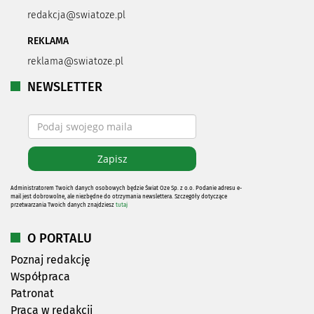
redakcja@swiatoze.pl
REKLAMA
reklama@swiatoze.pl
NEWSLETTER
Administratorem Twoich danych osobowych będzie Świat Oze Sp. z o.o. Podanie adresu e-
mail jest dobrowolne, ale niezbędne do otrzymania newslettera. Szczegóły dotyczące
przetwarzania Twoich danych znajdziesz
tutaj
O PORTALU
Poznaj redakcję
Współpraca
Patronat
Praca w redakcji