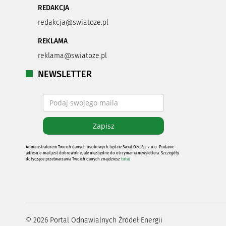
REDAKCJA
redakcja@swiatoze.pl
REKLAMA
reklama@swiatoze.pl
NEWSLETTER
Administratorem Twoich danych osobowych będzie Świat Oze Sp. z o.o. Podanie
adresu e-mail jest dobrowolne, ale niezbędne do otrzymania newslettera. Szczegóły
dotyczące przetwarzania Twoich danych znajdziesz
tutaj
©
2026
Portal Odnawialnych Źródeł Energii