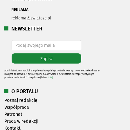
REKLAMA
reklama@swiatoze.pl
NEWSLETTER
Administratorem Twoich danych osobowych będzie Świat Oze Sp. z o.o. Podanie adresu e-
mail jest dobrowolne, ale niezbędne do otrzymania newslettera. Szczegóły dotyczące
przetwarzania Twoich danych znajdziesz
tutaj
O PORTALU
Poznaj redakcję
Współpraca
Patronat
Praca w redakcji
Kontakt