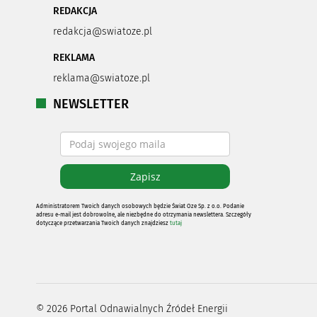
REDAKCJA
redakcja@swiatoze.pl
REKLAMA
reklama@swiatoze.pl
NEWSLETTER
Administratorem Twoich danych osobowych będzie Świat Oze Sp. z o.o. Podanie
adresu e-mail jest dobrowolne, ale niezbędne do otrzymania newslettera. Szczegóły
dotyczące przetwarzania Twoich danych znajdziesz
tutaj
©
2026
Portal Odnawialnych Źródeł Energii