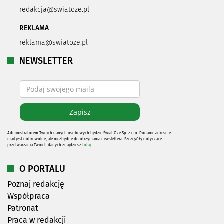
redakcja@swiatoze.pl
REKLAMA
reklama@swiatoze.pl
NEWSLETTER
Administratorem Twoich danych osobowych będzie Świat Oze Sp. z o.o. Podanie adresu e-
mail jest dobrowolne, ale niezbędne do otrzymania newslettera. Szczegóły dotyczące
przetwarzania Twoich danych znajdziesz
tutaj
O PORTALU
Poznaj redakcję
Współpraca
Patronat
Praca w redakcji