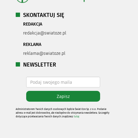
SKONTAKTUJ SIĘ
REDAKCJA
redakcja@swiatoze.pl
REKLAMA
reklama@swiatoze.pl
NEWSLETTER
Administratorem Twoich danych osobowych będzie Świat Oze Sp. z o.o. Podanie
adresu e-mail jest dobrowolne, ale niezbędne do otrzymania newslettera. Szczegóły
dotyczące przetwarzania Twoich danych znajdziesz
tutaj