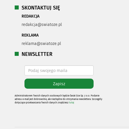
SKONTAKTUJ SIĘ
REDAKCJA
redakcja@swiatoze.pl
REKLAMA
reklama@swiatoze.pl
NEWSLETTER
Administratorem Twoich danych osobowych będzie Świat Oze Sp. z o.o. Podanie
adresu e-mail jest dobrowolne, ale niezbędne do otrzymania newslettera. Szczegóły
dotyczące przetwarzania Twoich danych znajdziesz
tutaj