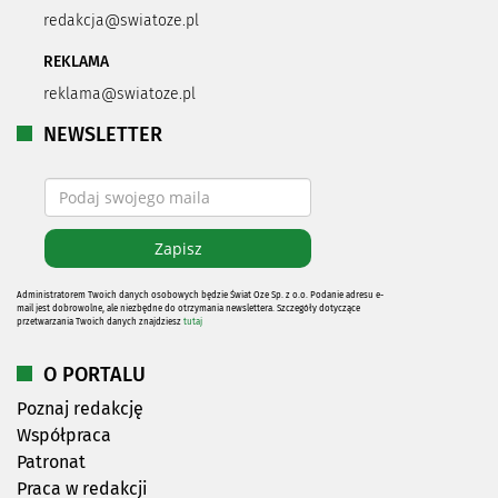
redakcja@swiatoze.pl
REKLAMA
reklama@swiatoze.pl
NEWSLETTER
Administratorem Twoich danych osobowych będzie Świat Oze Sp. z o.o. Podanie adresu e-
mail jest dobrowolne, ale niezbędne do otrzymania newslettera. Szczegóły dotyczące
przetwarzania Twoich danych znajdziesz
tutaj
O PORTALU
Poznaj redakcję
Współpraca
Patronat
Praca w redakcji