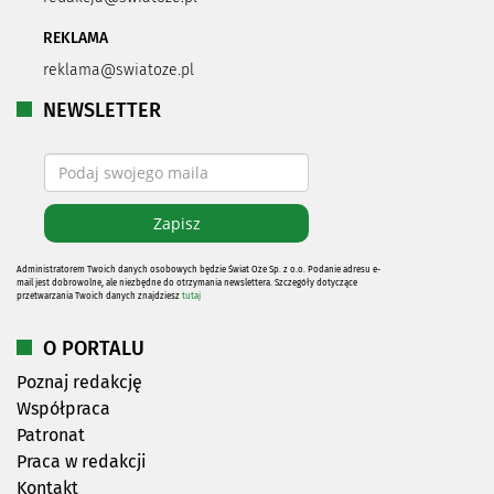
REKLAMA
reklama@swiatoze.pl
NEWSLETTER
Administratorem Twoich danych osobowych będzie Świat Oze Sp. z o.o. Podanie adresu e-
mail jest dobrowolne, ale niezbędne do otrzymania newslettera. Szczegóły dotyczące
przetwarzania Twoich danych znajdziesz
tutaj
O PORTALU
Poznaj redakcję
Współpraca
Patronat
Praca w redakcji
Kontakt